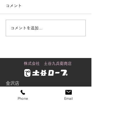
コメント
コメントを追加…
街で見かける「白いも
黒潮町に舞うカ
の」の正体
り
株式会社 土谷九兵衛商店
金沢店
〒920-0061
Phone
Email
石川県金沢市問屋町2丁目98番地
Tel：076-237-5535
Fax：076-237-5537