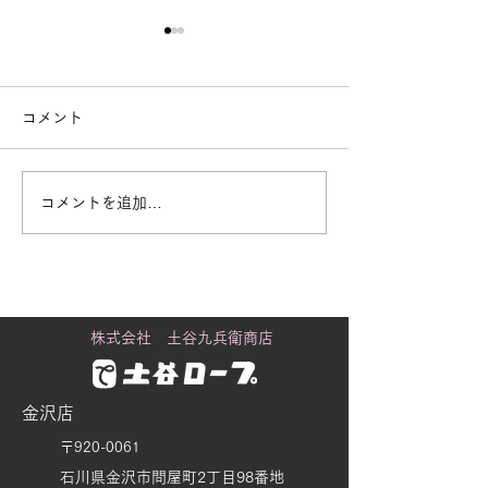
コメント
コメントを追加…
街で見かける「白いも
黒潮町に舞うカ
の」の正体
り
株式会社 土谷九兵衛商店
金沢店
〒920-0061
石川県金沢市問屋町2丁目98番地