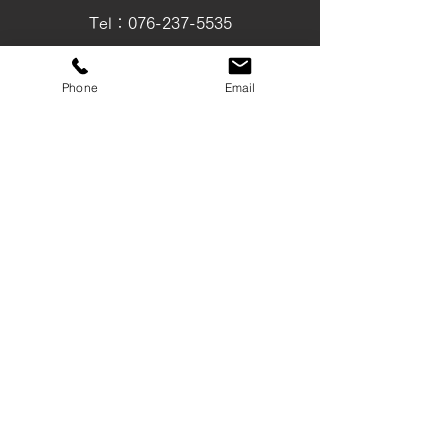
Tel：076-237-5535
Fax：076-237-5537
Phone
Email
tsuchiya@wire-rope.jp
富山店
〒930-0801
富山県富山市中島 1-4-4
Tel：076-441-6263
Fax：076-442-5110
SHOP
安全荷重表
会社概要