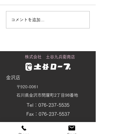
コメントを追加…
街で見かける「白いも
黒潮町に舞うカ
の」の正体
り
株式会社 土谷九兵衛商店
金沢店
〒920-0061
石川県金沢市問屋町2丁目98番地
Tel：076-237-5535
Fax：076-237-5537
tsuchiya@wire-rope.jp