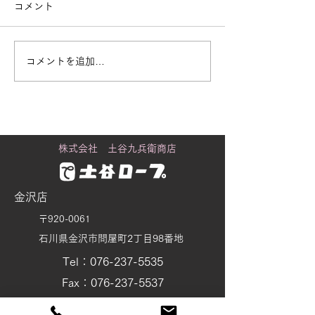
コメント
コメントを追加…
街で見かける「白いも
黒潮町に舞うカ
の」の正体
り
株式会社 土谷九兵衛商店
金沢店
〒920-0061
石川県金沢市問屋町2丁目98番地
Tel：076-237-5535
Fax：076-237-5537
tsuchiya@wire-rope.jp