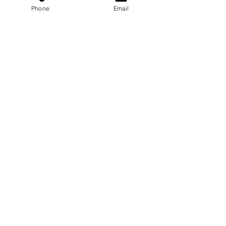
Phone
Email
富山店
〒930-0801
富山県富山市中島 1-4-4
Tel：076-441-6263
Fax：076-442-5110
SHOP
安全荷重表
会社概要
FAQ
よくある質問
お見積もり