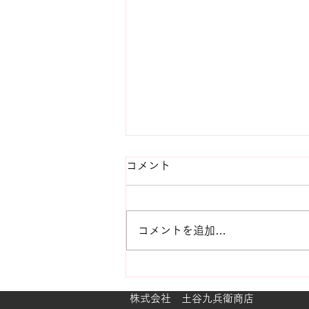
コメント
コメントを追加…
ビンテージ紫陽花におもう
株式会社 土谷九兵衛商店