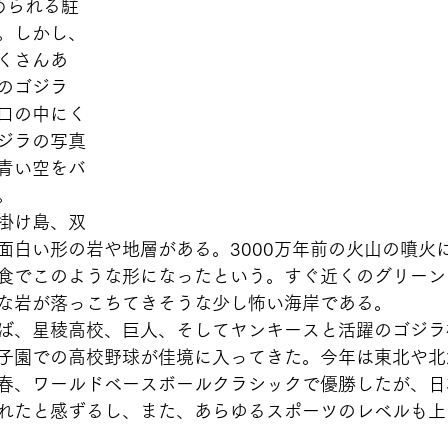
められる駐
。しかし、
くさんあ
のゴジラ
口の中にく
ジラの写真
青い空をバ
。
掛け島、双
面白い形の岩や地層がある。3000万年前の火山の噴火
食でこのような形になったという。すぐ近くのグリーン
な岩が落っこちてきそうな少し怖い海岸である。
ば、星稜高校、巨人、そしてヤンキースと活躍のゴジラ
子園での高校野球が佳境に入ってきた。今年は東北や北
春、ワールドベースボールクラシックで優勝したが、日
れたと感ずるし、また、あらゆるスポーツのレベルも上