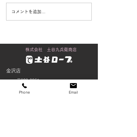
コメントを追加…
街で見かける「白いも
黒潮町に舞うカ
の」の正体
り
株式会社 土谷九兵衛商店
金沢店
〒920-0061
石川県金沢市問屋町2丁目98番地
Phone
Email
Tel：076-237-5535
Fax：076-237-5537
tsuchiya@wire-rope.jp
富山店