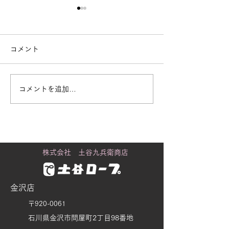
コメント
コメントを追加…
街で見かける「白いも
黒潮町に舞うカ
の」の正体
り
株式会社 土谷九兵衛商店
金沢店
〒920-0061
石川県金沢市問屋町2丁目98番地