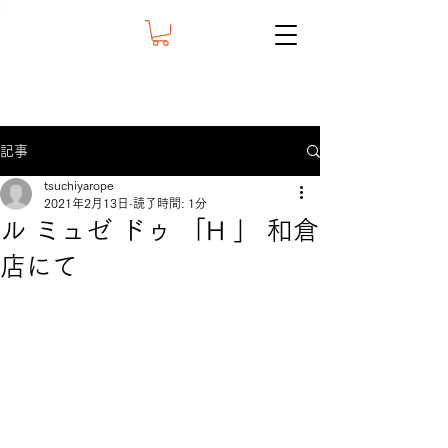
記事
tsuchiyarope
2021年2月13日
読了時間: 1分
ル ミュゼ ドゥ 「H 」 和倉
店にて