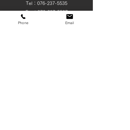
Tel：076-237-5535
Fax：076-237-5537
tsuchiya@wire-rope.jp
Phone
Email
富山店
〒930-0801
富山県富山市中島 1-4-4
Tel：076-441-6263
Fax：076-442-5110
SHOP
安全荷重表
会社概要