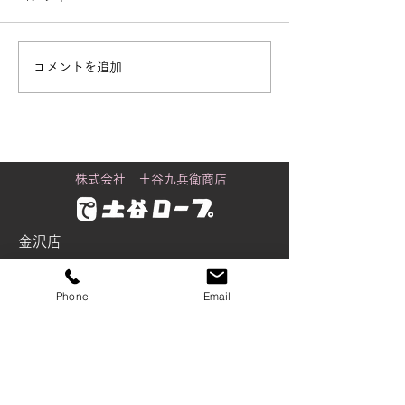
コメントを追加…
街で見かける「白いも
黒潮町に舞うカ
の」の正体
り
株式会社 土谷九兵衛商店
金沢店
〒920-0061
石川県金沢市問屋町2丁目98番地
Phone
Email
Tel：076-237-5535
Fax：076-237-5537
tsuchiya@wire-rope.jp