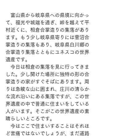
　富山県から岐阜県への県境に向かっ
て、福光や城端を過ぎ、峠を越えて平
村近くに、相倉合掌造りの集落があり
ます。もう少し岐阜県寄りには菅沼合
掌造りの集落もあり、岐阜県白川郷の
合掌造り集落とともにユネスコの世界
遺産です。
　今日は相倉の集落を見に行ってきま
した。少し開けた場所に独特の形の合
掌造りの家がすぐそばにあります。周
りは急峻な山に囲まれ、庄川の清らか
な流れ沿いにある集落ですが、この世
界遺産の中で普通に住まいをしている
人がいます。そこがこの世界遺産の素
晴らしいところです。
　今はここで住まいすることはそれほ
ど苦痛ではないでしょうが、まだ道路