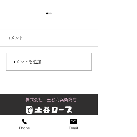
コメント
コメントを追加…
街で見かける「白いも
黒潮町に舞うカ
の」の正体
り
株式会社 土谷九兵衛商店
金沢店
Phone
Email
〒920-0061