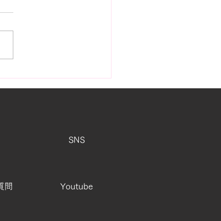
町に舞うカツオのぼり
SNS
質問
Youtube