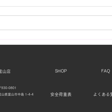
黒潮
街で見かける「白いもの」の
正体
SHOP
FAQ
富山店
〒930-0801
安全荷重表
よくある
富山県富山市中島 1-4-4