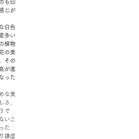
のも印
感じが
な白色
変多い
の植物
花の美
、その
良が進
なった
めな美
しさ、
うで
ないこ
った
り謙虚