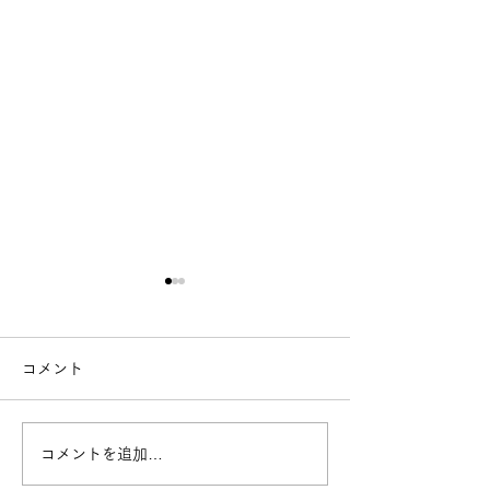
コメント
コメントを追加…
街で見かける「白いも
黒潮町に舞うカ