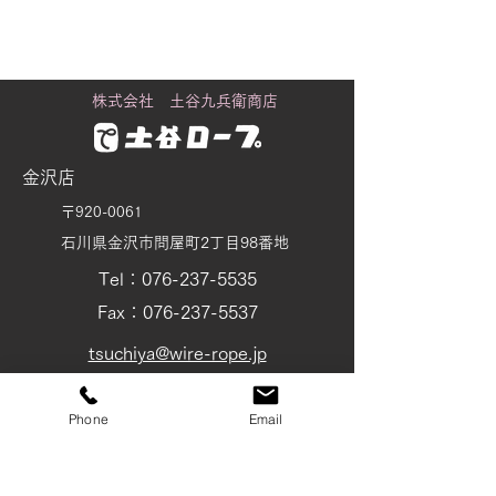
の」の正体
り
株式会社 土谷九兵衛商店
金沢店
〒920-0061
石川県金沢市問屋町2丁目98番地
Tel：076-237-5535
Fax：076-237-5537
tsuchiya@wire-rope.jp
富山店
Phone
Email
〒930-0801
富山県富山市中島 1-4-4