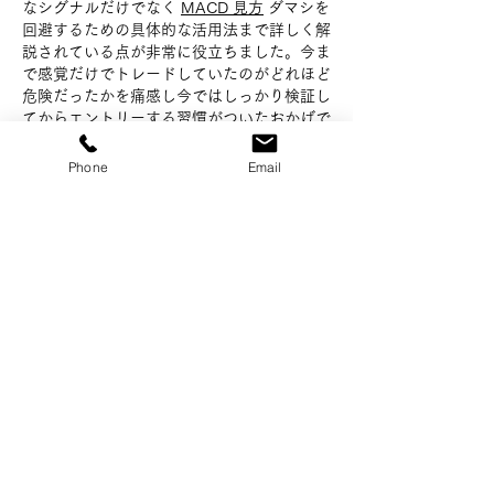
なシグナルだけでなく 
MACD 見方
 ダマシを
回避するための具体的な活用法まで詳しく解
説されている点が非常に役立ちました。今ま
で感覚だけでトレードしていたのがどれほど
危険だったかを痛感し今ではしっかり検証し
てからエントリーする習慣がついたおかげで
少しずつ利益が残るようになってきました。
Phone
Email
編集済み
いいね！
返信
株式会社 土谷九兵衛商店
金沢店
〒920-0061
石川県金沢市問屋町2丁目98番地