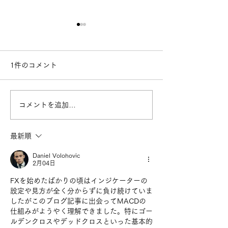
1件のコメント
コメントを追加…
街で見かける「白いも
黒潮町に舞うカ
の」の正体
り
最新順
Daniel Volohovic
2月04日
FXを始めたばかりの頃はインジケーターの
設定や見方が全く分からずに負け続けていま
したがこのブログ記事に出会ってMACDの
仕組みがようやく理解できました。特にゴー
ルデンクロスやデッドクロスといった基本的