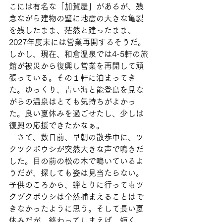
こには有名な「加賀屋」があるが、残
念ながら建物の壁に地震の大きな亀裂
を残したまま、茫然と建ったまま、
2027年度末には営業再開するそうだ。
しかし、現在、和倉温泉では4-5軒の旅
館が被災から復興し営業を再開して頑
張っている。その１軒に泊まってき
た。ゆっくり、青い海と能登島を見な
がらの温泉はとても気持ちがよかっ
た。良い夏休みを過ごせたし、少しは
復興の応援できたかなぁ。
　さて、数日前、早朝の散歩中に、ツ
クツクボウシが突然大きな声で鳴きだ
した。目の前の松の木で鳴いているよ
うだが、探しても姿は見当たらない。
子供のころから、蝉とりに行ってもツ
クヅクボウシは全然捕まえることはで
きなかったように思う。そして長い夏
休みだが、終わってしまえば、短く