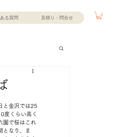
ある質問
見積り・問合せ
ば
日と金沢では25
10度くらい高く
六園で桜はこれ
開となり、ま