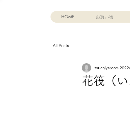
HOME
お買い物
All Posts
tsuchiyarope
202
花筏（い