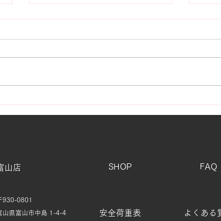
黒潮
街で見かける「白いもの」の
正体
SHOP
FAQ
富山店
〒930-0801
安全荷重表
よくある
富山県富山市中島 1-4-4