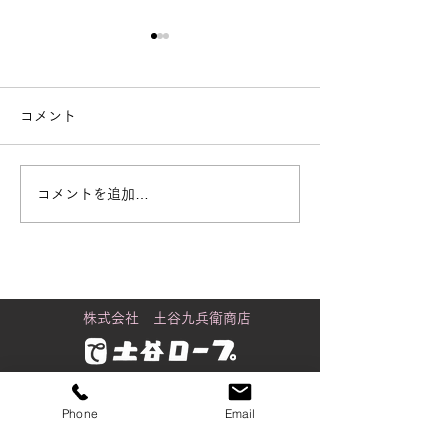
コメント
コメントを追加…
街で見かける「白いも
黒潮町に舞うカ
の」の正体
り
株式会社 土谷九兵衛商店
金沢店
Phone
Email
〒920-0061
石川県金沢市問屋町2丁目98番地