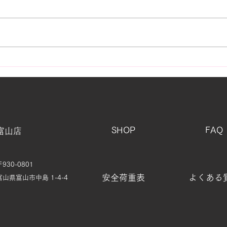
黒潮
街で見かける「白いもの」の
正体
SHOP
FAQ
富山店
〒930-0801
安全荷重表
よくある
富山県富山市中島 1-4-4