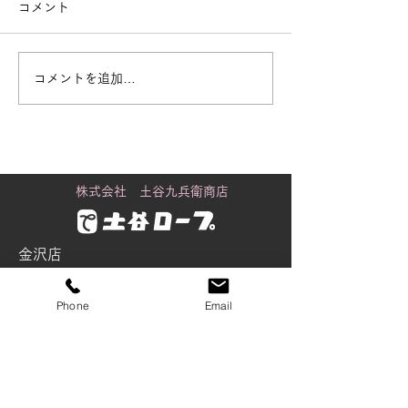
コメント
コメントを追加…
街で見かける「白いも
黒潮町に舞うカ
の」の正体
り
株式会社 土谷九兵衛商店
金沢店
〒920-0061
Phone
Email
石川県金沢市問屋町2丁目98番地
Tel：076-237-5535
Fax：076-237-5537
tsuchiya@wire-rope.jp