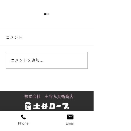
コメント
コメントを追加…
街で見かける「白いも
黒潮町に舞うカ
の」の正体
り
株式会社 土谷九兵衛商店
金沢店
Phone
Email
〒920-0061