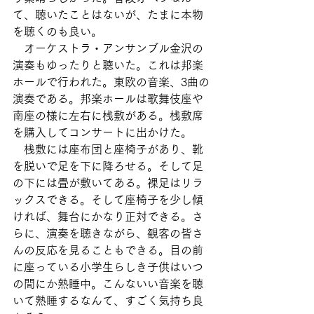
て、聴いたことはないが、たまに本物
を聴くのも良い。
　オーケストラ・アンサンブル金沢の
演奏もゆったりと聴いた。これは邦楽
ホールで行われた。東欧の音楽、3曲の
演奏である。邦楽ホールは歌舞伎座や
南座の様に左右に桟敷がある。桟敷席
を購入してコンサートに出かけた。
　桟敷には座布団と座椅子があり、靴
を脱いで足を下に降ろせる。そして足
の下には畳が敷いてある。裸足はリラ
ックスできる。そして座椅子を少し傾
ければ、舞台にかなり正対できる。さ
らに、演奏を聴きながら、観客の皆さ
んの反応を見ることもできる。目の前
に座っている小学生らしき子供はいつ
の間にか熟睡中。こんないい音楽を聴
いて熟睡するなんて、すごく気持ち良