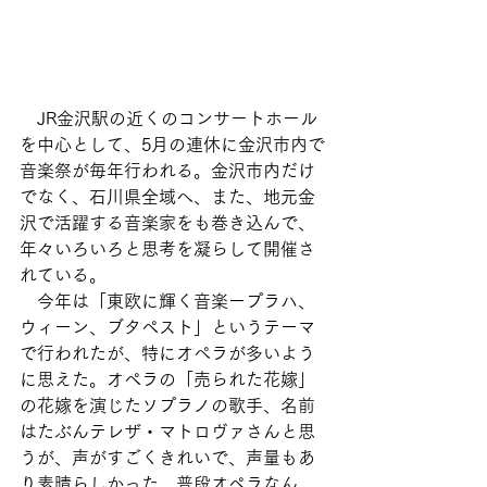
　JR金沢駅の近くのコンサートホール
を中心として、5月の連休に金沢市内で
音楽祭が毎年行われる。金沢市内だけ
でなく、石川県全域へ、また、地元金
沢で活躍する音楽家をも巻き込んで、
年々いろいろと思考を凝らして開催さ
れている。
　今年は「東欧に輝く音楽ープラハ、
ウィーン、ブタペスト」というテーマ
で行われたが、特にオぺラが多いよう
に思えた。オペラの「売られた花嫁」
の花嫁を演じたソプラノの歌手、名前
はたぶんテレザ・マトロヴァさんと思
うが、声がすごくきれいで、声量もあ
り素晴らしかった。普段オペラなん