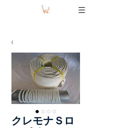
クレモナＳロ