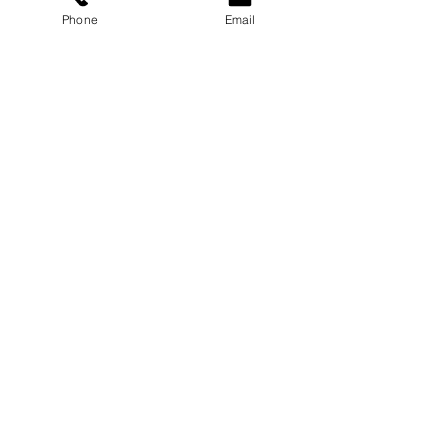
Phone
Email
富山店
〒930-0801
富山県富山市中島 1-4-4
Tel：076-441-6263
Fax：076-442-5110
SHOP
安全荷重表
会社概要
FAQ
よくある質問
お見積もり