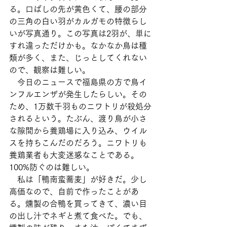
る。口ばしの先が黄色くて、腰の部分
の三角の白い羽がカルガモの特徴らし
いが写真通り。この写真は2羽が、単に
すれ違っただけかも。なかなか鳥は種
類が多く、また、じっとしてくれない
ので、観察は難しい。
　今日のニュースで福島県の方で鳥イ
ンフルエンザが発生したらしい。その
ため、1万数千羽ものニワトリが殺処分
されるという。たぶん、渡り鳥が小さ
な隙間から養鶏場に入り込み、ウイル
スを持ちこんだのだろう。ニワトリも
養鶏業者も大変迷惑なことである。
100%防ぐのは難しい。
　私は「鴨南蛮蕎麦」が好きだ。少し
高価なので、自前で作ったことがあ
る。燻製の合鴨を買ってきて、濃い目
の出し汁でネギと煮て食べた。でも、