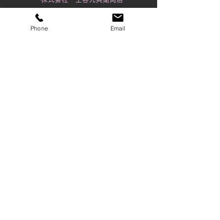
Phone
Email
金沢店
〒920-0061
石川県金沢市問屋町2丁目98番地
Tel：076-237-5535
Fax：076-237-5537
tsuchiya@wire-rope.jp
富山店
〒930-0801
富山県富山市中島 1-4-4
Tel：076-441-6263
Fax：076-442-5110