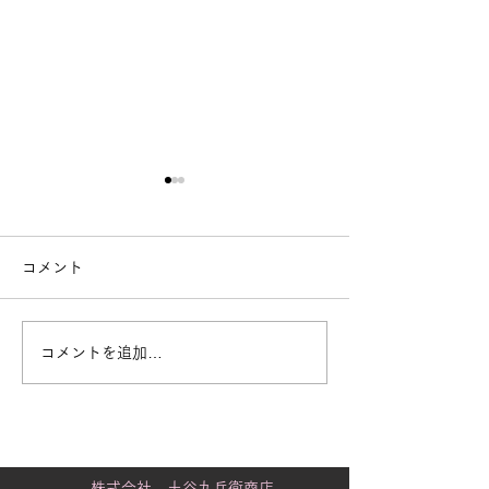
コメント
コメントを追加…
街で見かける「白いも
黒潮町に舞うカ
の」の正体
り
株式会社 土谷九兵衛商店