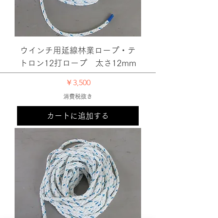
ウインチ用延線林業ロープ・テ
トロン12打ロープ 太さ12mm
価格
￥3,500
消費税抜き
カートに追加する