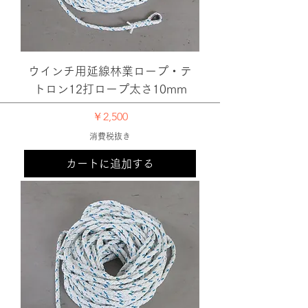
ウインチ用延線林業ロープ・テ
トロン12打ロープ太さ10mm
価格
￥2,500
消費税抜き
カートに追加する