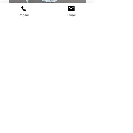
Phone
Email
ウインチ用延線林業ロープ・テ
トロン12打ロープ 太さ14mm
価格
￥4,500
消費税抜き
カートに追加する