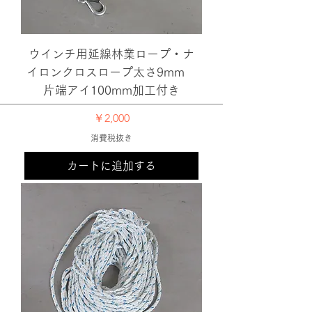
ウインチ用延線林業ロープ・ナ
イロンクロスロープ太さ9mm
片端アイ100mm加工付き
価格
￥2,000
消費税抜き
カートに追加する