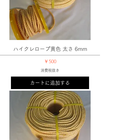
ハイクレロープ黄色 太さ 6mm
価格
￥500
消費税抜き
カートに追加する