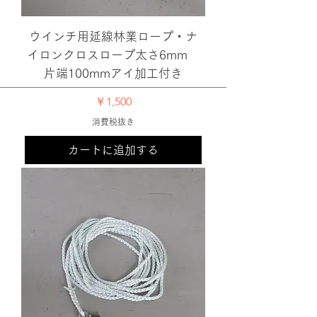
ウインチ用延線林業ロープ・ナ
イロンクロスロープ太さ6mm
片端100mmアイ加工付き
価格
￥1,500
消費税抜き
カートに追加する