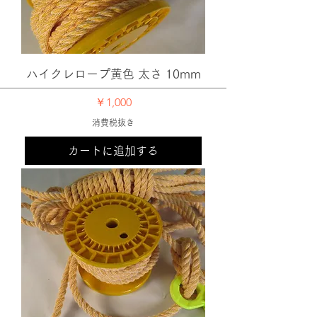
ハイクレロープ黄色 太さ 10mm
価格
￥1,000
消費税抜き
カートに追加する