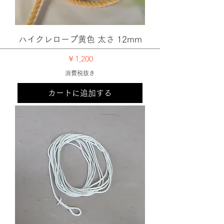
ハイクレロープ黄色 太さ 12mm
価格
￥1,200
消費税抜き
カートに追加する