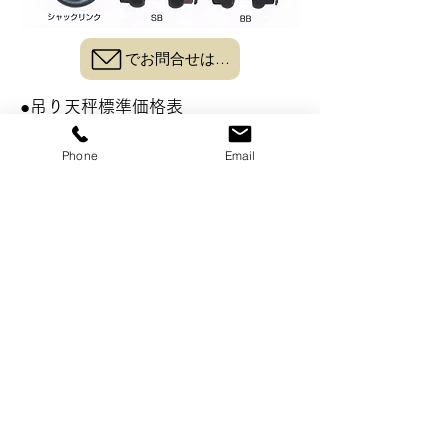
でお問合せはこちら
●吊り天秤標準価格表
天秤本体の標準価格です。付属のシ
Phone
Email
ャックルはついていますが、ワイヤ
ロープやスリングベルト、チェーン
はついていません。ワイヤロープな
どの吊り具はご要望に応じて、製作
します。
お気軽にご相談ください。
電話
は
076-237-5535