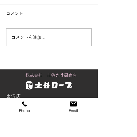
コメント
コメントを追加…
街で見かける「白いも
黒潮町に舞うカ
の」の正体
り
株式会社 土谷九兵衛商店
金沢店
〒920-0061
Phone
Email
石川県金沢市問屋町2丁目98番地
Tel：076-237-5535
Fax：076-237-5537