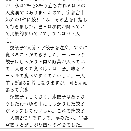
が、私は2軒も3軒も立ち寄れるほどの
大食漢ではありませんので、宇都宮市
郊外の1件に絞りこみ、その店を目指し
て行きました。当日は小雨が降ってい
て比較的すいていて、すんなりと入
店。
　焼餃子2人前と水餃子を注文。すぐに
食べることができました。一つ一つの
餃子はしっかりと肉や野菜が入ってい
て、大きくて食べ応えは十分。味もノ
ーマルで食べやすくておいしい。一人
前は6個の計算になりますが、何とか頑
張って完食。
　焼餃子はさくさく、水餃子はあっさ
りしたおつゆの中にしっかりした餃子
がマッチしておいしい。これで焼餃子
一人前270円ですって、夢みたい。宇都
宮餃子とがっぷり四つの昼食でした。