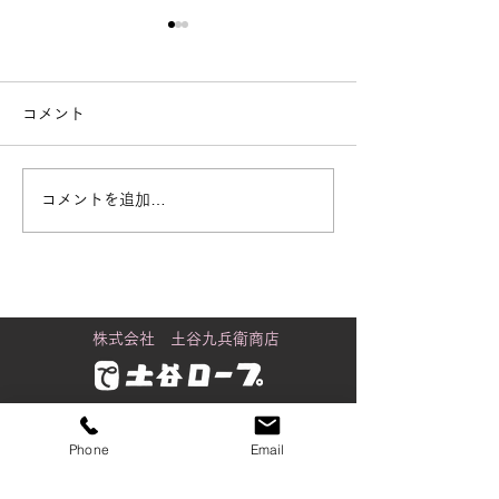
コメント
コメントを追加…
黒潮町に舞うカツオのぼ
俳句「駅弁の 
り
ら 春の旅」
株式会社 土谷九兵衛商店
金沢店
Phone
Email
〒920-0061
石川県金沢市問屋町2丁目98番地